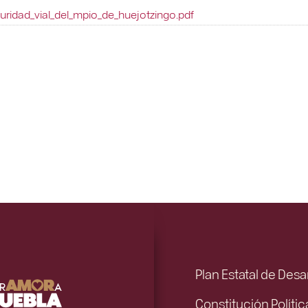
ridad_vial_del_mpio_de_huejotzingo.pdf
Plan Estatal de Desa
Constitución Políti