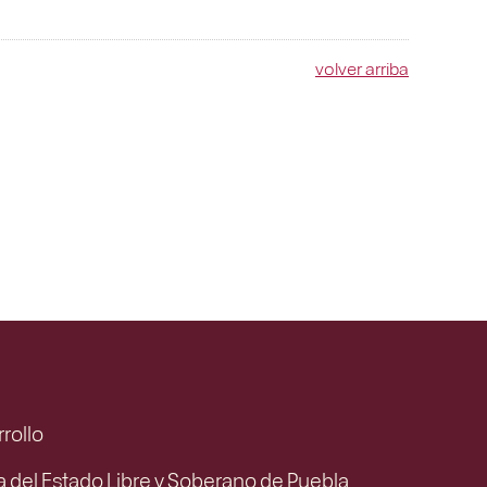
volver arriba
rrollo
ca del Estado Libre y Soberano de Puebla