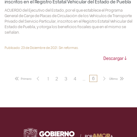
inscritos en el Registro Estatal Vehicular del Estado de Puebla
ACUERDO del Ejecutivo del Estado, por el que establece el Programa
General de Canje de Placas de Circulación de los Vehículos de Transporte
Privado del Servicio Particular, inscritos en el Registro Estatal Vehicular del
Estado de Puebla, y otorga los beneficios fiscales que en el mismo se
señalan.
Publicado: 23 de Diciembre de 2021. Sin reformas.
Descargar
1
2
3
4
...
6