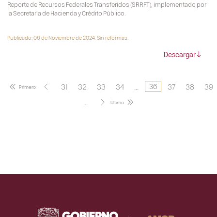
Reporte de Recursos Federales Transferidos (SRRFT), implementado por
la Secretaría de Hacienda y Crédito Público.
Publicado: 06 de Noviembre de 2024. Sin reformas.
Descargar
31
32
33
34
...
37
38
39
36
...