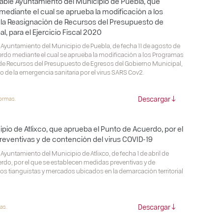
able Ayuntamiento del Municipio de Puebla, que
ediante el cual se aprueba la modificación a los
la Reasignación de Recursos del Presupuesto de
, para el Ejercicio Fiscal 2020
Ayuntamiento del Municipio de Puebla, de fecha 11 de agosto de
rdo mediante el cual se aprueba la modificación a los Programas
de Recursos del Presupuesto de Egresos del Gobierno Municipal,
ado de la emergencia sanitaria por el virus SARS Cov2.
Descargar
formas.
pio de Atlixco, que aprueba el Punto de Acuerdo, por el
eventivas y de contención del virus COVID-19
yuntamiento del Municipio de Atlixco, de fecha 1 de abril de
rdo, por el que se establecen medidas preventivas y de
los tianguistas y mercados ubicados en la demarcación territorial
Descargar
as.