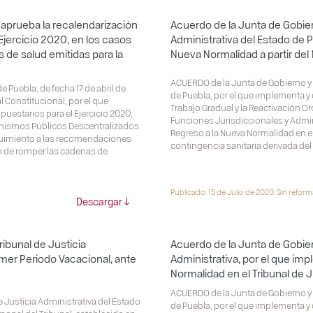
 aprueba la recalendarización
Acuerdo de la Junta de Gobier
jercicio 2020, en los casos
Administrativa del Estado de 
 de salud emitidas para la
Nueva Normalidad a partir del 
ACUERDO de la Junta de Gobierno y A
Puebla, de fecha 17 de abril de
de Puebla, por el que implementa y
 Constitucional, por el que
Trabajo Gradual y la Reactivación 
uestarios para el Ejercicio 2020,
Funciones Jurisdiccionales y Administ
anismos Públicos Descentralizados
Regreso a la Nueva Normalidad en el 
eguimiento a las recomendaciones
contingencia sanitaria derivada del 
fin de romper las cadenas de
Publicado: 15 de Julio de 2020. Sin reform
Descargar
ibunal de Justicia
Acuerdo de la Junta de Gobier
imer Periodo Vacacional, ante
Administrativa, por el que imp
Normalidad en el Tribunal de J
ACUERDO de la Junta de Gobierno y A
 Justicia Administrativa del Estado
de Puebla, por el que implementa y