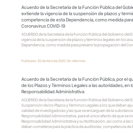
Acuerdo de la Secretaria de la Función Pública del Gobi
extiende la vigencia de la suspensión de plazos y térm
competencia de esta Dependencia, como medida para p
Coronavirus COVID-19
ACUERDO de la Secretaria de la Función Pública del Gobierno del Es
vigencia de la suspensión de plazos y términos legales en los a
Dependencia, como medida para prevenir la propagación del Cor
Publicado: 20 de Abril de 2020. Sin reformas
Acuerdo de la Secretaria de la Función Pública, por el
de los Plazos y Términos Legales a las autoridades, en
Responsabilidad Administrativa
ACUERDO de la Secretaria de la Función Pública del Gobierno del E
Suspensión de los Plazos y Términos Legales a los que deban ajus
calidad de investigadoras y las que se encarguen de la substanc
Responsabilidad Administrativa, para el único efecto de que se i
Responsabilidad Administrativa y su Notificación; así como a las
deban someterse para la práctica de auditorías, competencia de 