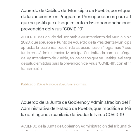
Acuerdo de Cabildo del Municipio de Puebla, por el que
de las acciones en Programas Presupuestarios para el E
que se justifique el seguimiento a las recomendaciones
prevención del virus “COVID-19”
ACUERDO de Cabildo del Honorable Ayuntamiento del Municipio de 
2020, que aprueba el Punto de Acuerdo de la Presidenta Municipal
aprueba la recalendarización de las acciones en Programas Presup
tanto en la Administración Municipal Centralizada como los Org
del Ayuntamiento de Puebla, en los casos que se justifique el s
de salud emitidas para la prevención del virus “COVID-19”, con el 
transmisión.
Publicado: 20 de Mayo de 2020. Sin reformas.
Acuerdo de la Junta de Gobierno y Administración del Tr
Administrativa del Estado de Puebla, que modifica el Pr
la contingencia sanitaria derivada del virus COVID-19
ACUERDO de la Junta de Gobierno y Administración del Tribunal de