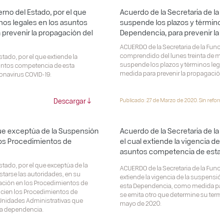
erno del Estado, por el que
Acuerdo de la Secretaria de la
inos legales en los asuntos
suspende los plazos y términ
revenir la propagación del
Dependencia, para prevenir l
ACUERDO de la Secretaria de la Func
comprendido del lunes treinta de ma
tado, por el que extiende la
suspende los plazos y términos le
suntos competencia de esta
medida para prevenir la propagació
onavirus COVID-19.
Descargar
Publicado: 27 de Marzo de 2020. Sin refo
 que exceptúa de la Suspensión
Acuerdo de la Secretaria de la
 los Procedimientos de
el cual extiende la vigencia d
asuntos competencia de est
stado, por el que exceptúa de la
ACUERDO de la Secretaria de la Funci
tarse las autoridades, en su
extiende la vigencia de la suspens
iación en los Procedimientos de
esta Dependencia, como medida par
nicien los Procedimientos de
se emita otro que determine su termi
 Unidades Administrativas que
mayo de 2020.
la dependencia.