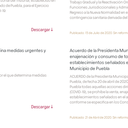
rsonal del Tribunal, establecido en
Trabajo Gradual y la Reactivación 
ado de Puebla, para el Ejercicio
Funciones Jurisdiccionales y Administ
-19.
Regreso a la Nueva Normalidad en el 
contingencia sanitaria derivada del 
Descargar
Publicado: 15 de Julio de 2020. Sin reform
rmina medidas urgentes y
Acuerdo de la Presidenta Munic
enajenación y consumo de tod
establecimientos señalados en
Municipio de Puebla
 por el que determina medidas
ACUERDO de la Presidenta Municipa
Puebla, de fecha 20 de abril de 202
Puebla todas aquellas acciones diri
(COVID-19), se prohíbe la venta, en
establecimientos señalados en el ar
conforme se especifica en los Cons
Descargar
Publicado: 21 de Abril de 2020. Sin reform