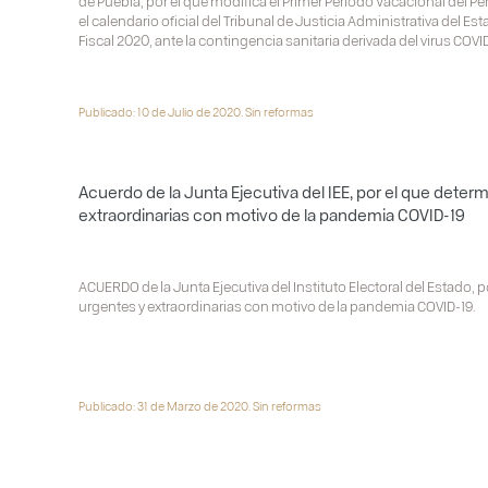
de Puebla, por el que modifica el Primer Periodo Vacacional del Pe
el calendario oficial del Tribunal de Justicia Administrativa del Est
Fiscal 2020, ante la contingencia sanitaria derivada del virus COVID
Publicado: 10 de Julio de 2020. Sin reformas
Acuerdo de la Junta Ejecutiva del IEE, por el que dete
extraordinarias con motivo de la pandemia COVID-19
ACUERDO de la Junta Ejecutiva del Instituto Electoral del Estado,
urgentes y extraordinarias con motivo de la pandemia COVID-19.
Publicado: 31 de Marzo de 2020. Sin reformas