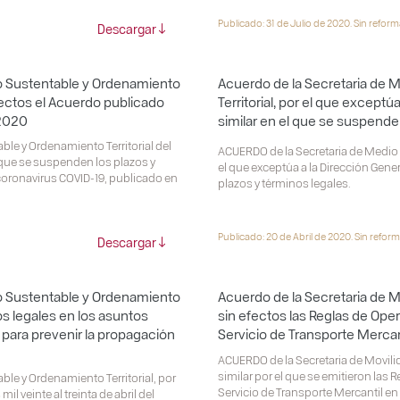
Publicado: 31 de Julio de 2020. Sin refor
Descargar
lo Sustentable y Ordenamiento
Acuerdo de la Secretaria de 
efectos el Acuerdo publicado
Territorial, por el que exceptú
 2020
similar en el que se suspende
le y Ordenamiento Territorial del
ACUERDO de la Secretaria de Medio 
l que se suspenden los plazos y
el que exceptúa a la Dirección Gene
coronavirus COVID-19, publicado en
plazos y términos legales.
Publicado: 20 de Abril de 2020. Sin reform
Descargar
lo Sustentable y Ordenamiento
Acuerdo de la Secretaria de M
nos legales en los asuntos
sin efectos las Reglas de Ope
ara prevenir la propagación
Servicio de Transporte Mercan
ACUERDO de la Secretaria de Movilid
similar por el que se emitieron las
le y Ordenamiento Territorial, por
Servicio de Transporte Mercantil en 
l veinte al treinta de abril del