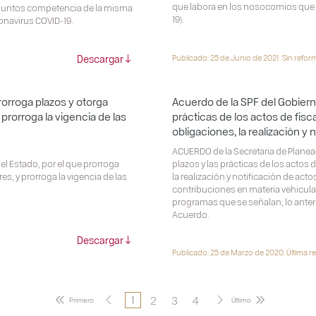
que labora en los nosocomios que a
asuntos competencia de la misma
19).
onavirus COVID-19.
Descargar
Publicado: 25 de Junio de 2021. Sin refor
rorroga plazos y otorga
Acuerdo de la SPF del Gobierno
prorroga la vigencia de las
prácticas de los actos de fisc
obligaciones, la realización y 
ACUERDO de la Secretaria de Planea
el Estado, por el que prorroga
plazos y las prácticas de los actos 
s, y prorroga la vigencia de las
la realización y notificación de act
contribuciones en materia vehicular
programas que se señalan; lo anteri
Acuerdo.
Descargar
Publicado: 25 de Marzo de 2020. Última r
2
3
4
1