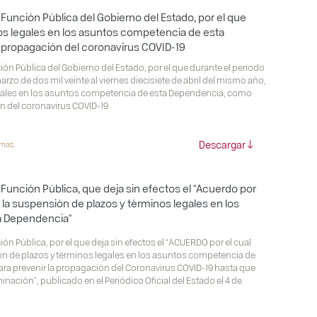
 Función Pública del Gobierno del Estado, por el que
os legales en los asuntos competencia de esta
a propagación del coronavirus COVID-19
ión Pública del Gobierno del Estado, por el que durante el periodo
rzo de dos mil veinte al viernes diecisiete de abril del mismo año,
gales en los asuntos competencia de esta Dependencia, como
n del coronavirus COVID-19.
Descargar
rmas.
 Función Pública, que deja sin efectos el “Acuerdo por
e la suspensión de plazos y términos legales en los
a Dependencia”
ón Pública, por el que deja sin efectos el “ACUERDO por el cual
ión de plazos y términos legales en los asuntos competencia de
a prevenir la propagación del Coronavirus COVID-19 hasta que
nación”, publicado en el Periódico Oficial del Estado el 4 de