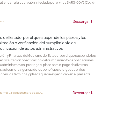
tienden a la población infectada por el virus SARS-COV2 (Covid-
Descargar
mas.
 del Estado, por el que suspende los plazos y las
alización o verificación del cumplimiento de
notificación de actos administrativos
ción y Finanzas del Gobierno del Estado, por el que suspende los
de fiscalización o verificación del cumplimiento de obligaciones,
os administrativos; prorroga el plazo para el pago de diversas
, así como la vigencia de los beneficios otorgados en los
or en los términos y plazos que se especifican en el presente
Descargar
eforma: 23 de septiembre de 2020.