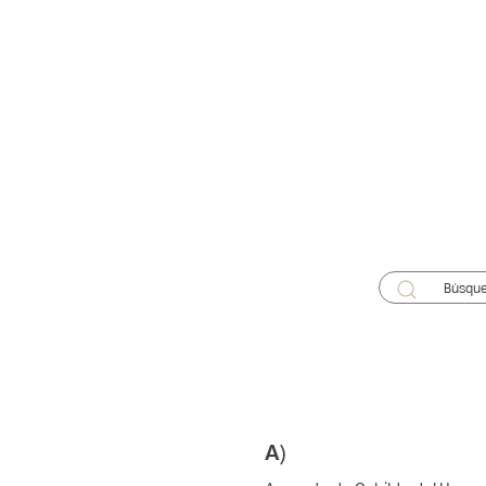
Búsque
A)