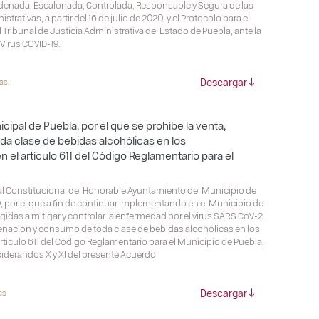
Ordenada, Escalonada, Controlada, Responsable y Segura de las
rativas, a partir del 16 de julio de 2020, y el Protocolo para el
Tribunal de Justicia Administrativa del Estado de Puebla, ante la
Virus COVID-19.
Descargar
as.
ipal de Puebla, por el que se prohíbe la venta,
a clase de bebidas alcohólicas en los
 el artículo 611 del Código Reglamentario para el
l Constitucional del Honorable Ayuntamiento del Municipio de
0, por el que a fin de continuar implementando en el Municipio de
gidas a mitigar y controlar la enfermedad por el virus SARS CoV-2
ajenación y consumo de toda clase de bebidas alcohólicas en los
tículo 611 del Código Reglamentario para el Municipio de Puebla,
iderandos X y XI del presente Acuerdo
Descargar
as