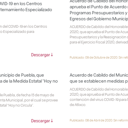
Acuerdo de Cabildo del Honor
OVID-19 en los Centros
aprueba el Punto de Acuerdo m
Internamiento Especializado
Programas Presupuestarios y 
Egresos del Gobierno Municipal
ón del COVID-19 en los Centros
ACUERDO de Cabildo del Honorable 
to Especializado para
2020, que aprueba el Punto de Acue
Presupuestarios y la Reasignación 
para el Ejercicio Fiscal 2020, deriv
Descargar
Publicado: 09 de Octubre de 2020. Sin re
nicipio de Puebla, que
Acuerdo de Cabildo del Munici
a de la Medida Estatal “Hoy no
que se establecen medidas pr
ACUERDO de Cabildo del Honorable A
2020, que aprueba el Punto de Acue
e Puebla, de fecha 15 de mayo de
contención del virus COVID-19 para 
ta Municipal, por el cual se provee
de Atlixco.
atal “Hoy no Circula”.
Descargar
Publicado: 08 de Abril de 2020. Sin reform