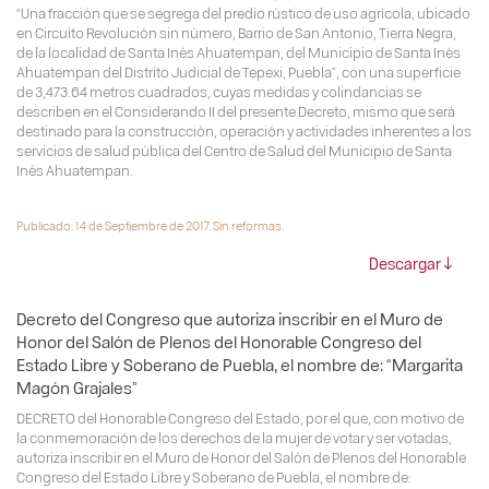
“Una fracción que se segrega del predio rústico de uso agrícola, ubicado
en Circuito Revolución sin número, Barrio de San Antonio, Tierra Negra,
de la localidad de Santa Inés Ahuatempan, del Municipio de Santa Inés
Ahuatempan del Distrito Judicial de Tepexi, Puebla”, con una superficie
de 3,473.64 metros cuadrados, cuyas medidas y colindancias se
describen en el Considerando II del presente Decreto, mismo que será
destinado para la construcción, operación y actividades inherentes a los
servicios de salud pública del Centro de Salud del Municipio de Santa
Inés Ahuatempan.
Publicado: 14 de Septiembre de 2017. Sin reformas.
Descargar
Decreto del Congreso que autoriza inscribir en el Muro de
Honor del Salón de Plenos del Honorable Congreso del
Estado Libre y Soberano de Puebla, el nombre de: “Margarita
Magón Grajales”
DECRETO del Honorable Congreso del Estado, por el que, con motivo de
la conmemoración de los derechos de la mujer de votar y ser votadas,
autoriza inscribir en el Muro de Honor del Salón de Plenos del Honorable
Congreso del Estado Libre y Soberano de Puebla, el nombre de: