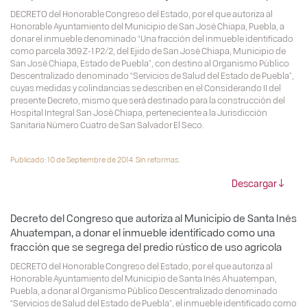
DECRETO del Honorable Congreso del Estado, por el que autoriza al
Honorable Ayuntamiento del Municipio de San José Chiapa, Puebla, a
donar el inmueble denominado “Una fracción del inmueble identificado
como parcela 369 Z-1 P2/2, del Ejido de San José Chiapa, Municipio de
San José Chiapa, Estado de Puebla”, con destino al Organismo Público
Descentralizado denominado “Servicios de Salud del Estado de Puebla”,
cuyas medidas y colindancias se describen en el Considerando II del
presente Decreto, mismo que será destinado para la construcción del
Hospital Integral San José Chiapa, perteneciente a la Jurisdicción
Sanitaria Número Cuatro de San Salvador El Seco.
Publicado: 10 de Septiembre de 2014. Sin reformas.
Descargar
Decreto del Congreso que autoriza al Municipio de Santa Inés
Ahuatempan, a donar el inmueble identificado como una
fracción que se segrega del predio rústico de uso agrícola
DECRETO del Honorable Congreso del Estado, por el que autoriza al
Honorable Ayuntamiento del Municipio de Santa Inés Ahuatempan,
Puebla, a donar al Organismo Público Descentralizado denominado
“Servicios de Salud del Estado de Puebla”, el inmueble identificado como