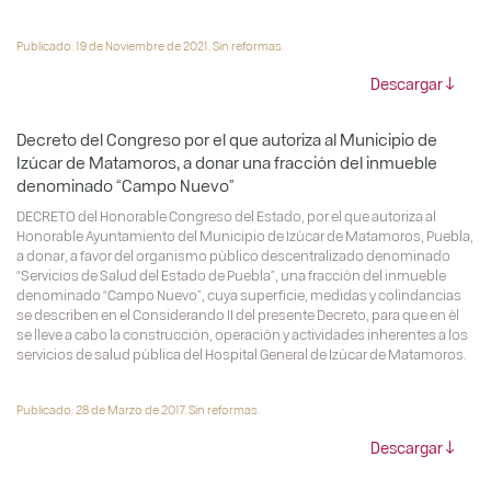
Publicado: 19 de Noviembre de 2021. Sin reformas.
Descargar
Decreto del Congreso por el que autoriza al Municipio de
Izúcar de Matamoros, a donar una fracción del inmueble
denominado “Campo Nuevo”
DECRETO del Honorable Congreso del Estado, por el que autoriza al
Honorable Ayuntamiento del Municipio de Izúcar de Matamoros, Puebla,
a donar, a favor del organismo público descentralizado denominado
“Servicios de Salud del Estado de Puebla”, una fracción del inmueble
denominado “Campo Nuevo”, cuya superficie, medidas y colindancias
se describen en el Considerando II del presente Decreto, para que en él
se lleve a cabo la construcción, operación y actividades inherentes a los
servicios de salud pública del Hospital General de Izúcar de Matamoros.
Publicado: 28 de Marzo de 2017. Sin reformas.
Descargar