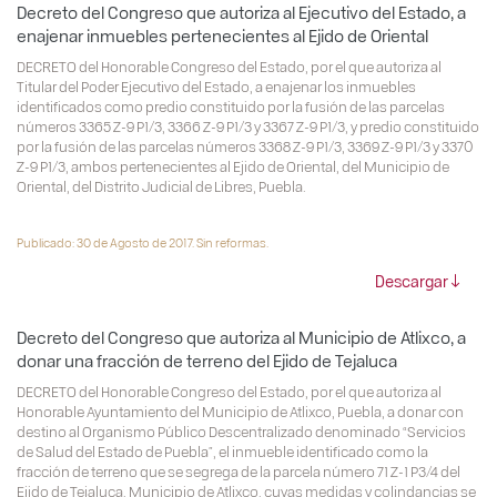
Decreto del Congreso que autoriza al Ejecutivo del Estado, a
enajenar inmuebles pertenecientes al Ejido de Oriental
DECRETO del Honorable Congreso del Estado, por el que autoriza al
Titular del Poder Ejecutivo del Estado, a enajenar los inmuebles
identificados como predio constituido por la fusión de las parcelas
números 3365 Z-9 P1/3, 3366 Z-9 P1/3 y 3367 Z-9 P1/3, y predio constituido
por la fusión de las parcelas números 3368 Z-9 P1/3, 3369 Z-9 P1/3 y 3370
Z-9 P1/3, ambos pertenecientes al Ejido de Oriental, del Municipio de
Oriental, del Distrito Judicial de Libres, Puebla.
Publicado: 30 de Agosto de 2017. Sin reformas.
Descargar
Decreto del Congreso que autoriza al Municipio de Atlixco, a
donar una fracción de terreno del Ejido de Tejaluca
DECRETO del Honorable Congreso del Estado, por el que autoriza al
Honorable Ayuntamiento del Municipio de Atlixco, Puebla, a donar con
destino al Organismo Público Descentralizado denominado “Servicios
de Salud del Estado de Puebla”, el inmueble identificado como la
fracción de terreno que se segrega de la parcela número 71 Z-1 P3/4 del
Ejido de Tejaluca, Municipio de Atlixco, cuyas medidas y colindancias se