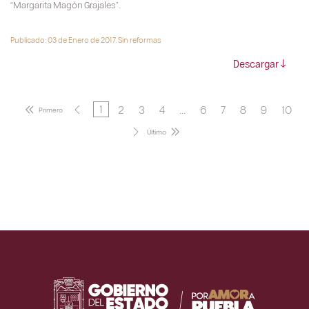
“Margarita Magón Grajales”.
Publicado: 03 de Enero de 2017. Sin reformas
Descargar
2
3
4
...
6
7
8
9
10
1