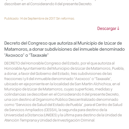
describen en el Considerando II del presente Decreto.
Publicado: 14 de Septiembre de 2017. Sin reformas.
Descargar
Decreto del Congreso que autoriza al Municipio de Izúcar de
Matamoros, a donar subdivisiones del inmueble denominado
“Axoxoco” o “Taxaxale”
DECRETO del Honorable Congreso del Estado, por el que autoriza al
Honorable Ayuntamiento del Municipio de Izúcar de Matamoros, Puebla,
a donar, a favor del Gobierno del Estado, tres subdivisiones de las
fracciones I y II del inmueble denominado “Axoxoco” o “Taxaxale”,
ubicado en eje poniente en la localidad de San Martín Alchichica, en el
Municipio de Izúcar de Matamoros, cuyas superficies, medidas y
colindancias se describen en el Considerando II del presente Decreto,
una con destino al Organismo Público Descentralizado denominado
como “Servicios de Salud del Estado de Puebla”, para el Centro de Salud
de Servicios Ampliados (CESSA), la segunda para destino de la
Universidad a Distancia (UNIDES) y la última para destino de la Unidad de
Atención Temprana y Unidad de Investigación Criminal.